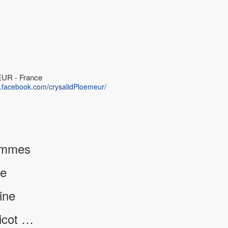
EUR - France
w.facebook.com/crysalidPloemeur/
emmes
ne
ine
ricot …